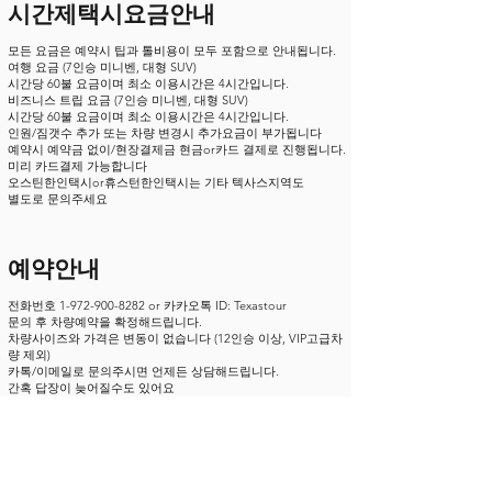
시간제택시요금안내
모든 요금은 예약시 팁과 톨비용
이 모두 포함으로
안내됩니다.
여행 요금 (7인승 미니벤, 대형 SUV)
시간당 60불 요금이며 최소 이용시간은 4시간입니다.
비즈니스 트립 요금 (7인승 미니벤, 대형 SUV)
시간당 60불 요금이며 최소 이용시간은 4시간입니다.
인원/짐갯수 추가 또는 차량 변경시
추가요금이 부가됩니다
예약시 예약금 없이/현장결제금 현금or카드 결제로 진행됩니다.
미리 카드결제 가능합니다
​오스틴한인택시or휴스턴한인택시는 기타 텍사스지역도
​별도로 문의주세요
예약안내
전화번호
1-972-900-8282
or 카카오톡 ID: Texastour
문의 후 차량예약을 확정해드립니다.
차량사이즈와 가격은 변동이
없습니다 (12인승 이상, VIP고
급차
량 제외)
카톡/이메일로 문의주시면 언제든 상담해드립니다.
간
혹 답장이 늦어질수도 있어요
카시트 무료입니다
중간에 스탑 지역 추가
시 추가요금이 부가됩니다