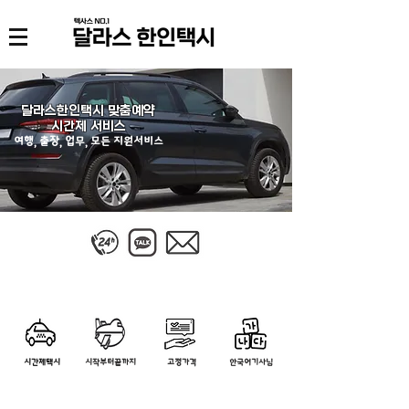
달라스한인택시 맞춤예약
​시간제 서비스
여행, 출장, 업무, 모든 지원서비스
​시간제택시
시작부터끝까지
​고정가격
​한국어기사님